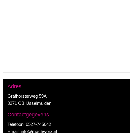
Adres
Grafhorsterweg 59A
8271 CB IJsselmuiden
Contactgegevens
Telefoon:
0527-745042
Email:
info@machworx.nl