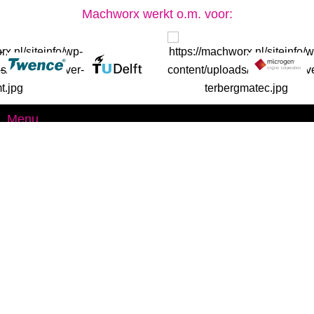
Machworx werkt o.m. voor:
Menu
Bedrijf
Vacatures
Contact
Software
Advies en begeleiding
FEA
Projecten